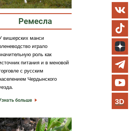
Ремесла
У вишерских манси
оленеводство играло
значительную роль как
источник питания и в меновой
торговле с русским
населением Чердынского
уезда.
Узнать больше
3D