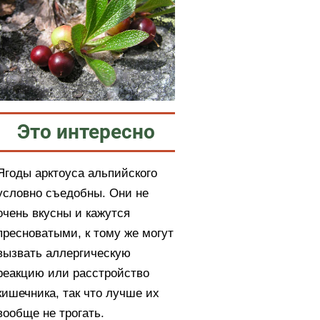
Это интересно
Ягоды арктоуса альпийского
условно съедобны. Они не
очень вкусны и кажутся
пресноватыми, к тому же могут
вызвать аллергическую
реакцию или расстройство
кишечника, так что лучше их
вообще не трогать.