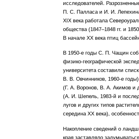
исследователей. Разрозненные
П. С. Палласа и И. И. Лепехин
XIX века работала Североурал
общества (1847–1848 гг. и 185
В начале XX века птиц бассей
В 1950-е годы С. П. Чащин со
физико-географической экспед
университета составили списк
В. В. Овчинников, 1960-е год
(Г. А. Воронов, В. А. Акимов и
(А. И. Шепель, 1983-й и посл
лугов и других типов растител
середина XX века), особенности
Накопление сведений о ландш
края заставляло задумываться