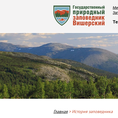
Ми
За
О
Те
Breadcrumb
Главная
История заповедника