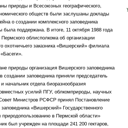
аны природы и Всесоюзных географического,
кономического обществ были заслушаны доклады
тейна о создании комплексного заповедника
 была поддержана. В итоге, 11 октября 1988 года
 Пермского облисполкома об организации
го охотничьего заказника «Вишерский» филиала
 «Басеги».
ане природы организация Вишерского заповедника
 в создании заповедника приняли председатель
 и начальник отдела биоразнообразия
совместных усилий ПГУ, облкомприроды, научных
 Совет Министров РСФСР принял Постановление
о заповедника «Вишерский» Государственного
и природопользованию в Пермской области»
едник был учрежден на площади 241 200 гектаров,