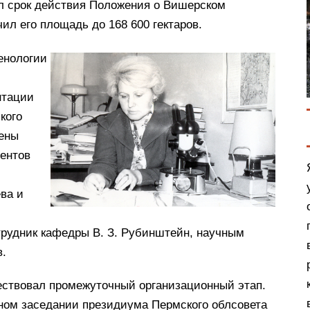
л срок действия Положения о Вишерском
ил его площадь до 168 600 гектаров.
енологии
нтации
кого
чены
дентов
ева и
трудник кафедры В. З. Рубинштейн, научным
в.
ствовал промежуточный организационный этап.
тном заседании президиума Пермского облсовета