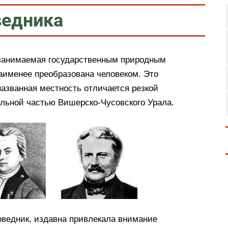
ведника
 занимаемая государственным природным
аименее преобразована человеком. Это
названная местность отличается резкой
альной частью Вишерско-Чусовского Урала.
оведник, издавна привлекала внимание