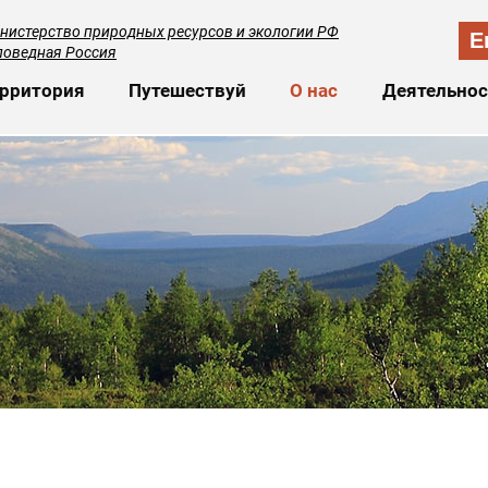
нистерство природных ресурсов и экологии РФ
E
поведная Россия
сновная навигация
рритория
Путешествуй
О нас
Деятельнос