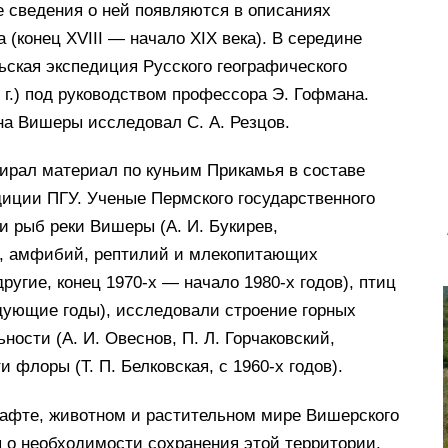
 сведения о ней появляются в описаниях
а (конец XVIII — начало XIX века). В середине
ьская экспедиция Русского географического
0 г.) под руководством профессора Э. Гофмана.
на Вишеры исследовал С. А. Резцов.
бирал материал по куньим Прикамья в составе
иции ПГУ. Ученые Пермского государственного
и рыб реки Вишеры (А. И. Букирев,
ы), амфибий, рептилий и млекопитающих
 другие, конец 1970-х — начало 1980-х годов), птиц
едующие годы), исследовали строение горных
ьности (А. И. Овеснов, П. Л. Горчаковский,
 флоры (Т. П. Белковская, с 1960-х годов).
афте, животном и растительном мире Вишерского
 о необходимости сохранения этой территории.