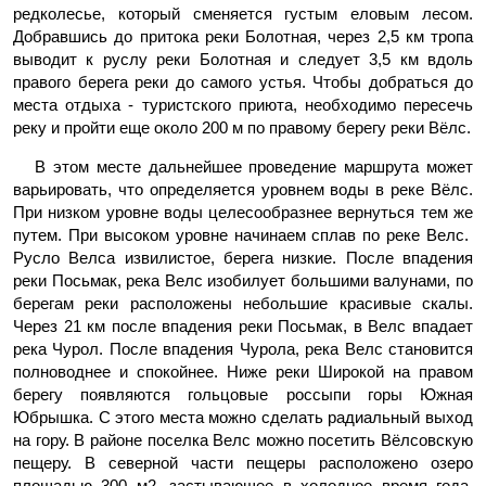
редколесье, который сменяется густым еловым лесом.
Добравшись до притока реки Болотная, через 2,5 км тропа
выводит к руслу реки Болотная и следует 3,5 км вдоль
правого берега реки до самого устья. Чтобы добраться до
места отдыха - туристского приюта, необходимо пересечь
реку и пройти еще около 200 м по правому берегу реки Вёлс.
В этом месте дальнейшее проведение маршрута может
варьировать, что определяется уровнем воды в реке Вёлс.
При низком уровне воды целесообразнее вернуться тем же
путем. При высоком уровне начинаем сплав по реке Велс.
Русло Велса извилистое, берега низкие. После впадения
реки Посьмак, река Велс изобилует большими валунами, по
берегам реки расположены небольшие красивые скалы.
Через 21 км после впадения реки Посьмак, в Велс впадает
река Чурол. После впадения Чурола, река Велс становится
полноводнее и спокойнее. Ниже реки Широкой на правом
берегу появляются гольцовые россыпи горы Южная
Юбрышка. С этого места можно сделать радиальный выход
на гору. В районе поселка Велс можно посетить Вёлсовскую
пещеру. В северной части пещеры расположено озеро
площадью 300 м2, застывающее в холодное время года.