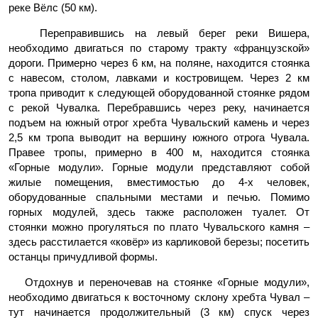
реке Вёлс (50 км).
Переправившись на левый берег реки Вишера,
необходимо двигаться по старому тракту «французской»
дороги. Примерно через 6 км, на поляне, находится стоянка
с навесом, столом, лавками и костровищем. Через 2 км
тропа приводит к следующей оборудованной стоянке рядом
с рекой Чувалка. Перебравшись через реку, начинается
подъем на южный отрог хребта Чувальский камень и через
2,5 км тропа выводит на вершину южного отрога Чувала.
Правее тропы, примерно в 400 м, находится стоянка
«Горные модули». Горные модули представляют собой
жилые помещения, вместимостью до 4-х человек,
оборудованные спальными местами и печью. Помимо
горных модулей, здесь также расположен туалет. От
стоянки можно прогуляться по плато Чувальского камня –
здесь расстилается «ковёр» из карликовой березы; посетить
останцы причудливой формы.
Отдохнув и переночевав на стоянке «Горные модули»,
необходимо двигаться к восточному склону хребта Чувал –
тут начинается продолжительный (3 км) спуск через