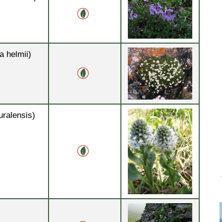
a helmii)
uralensis)