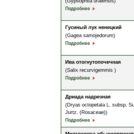
(Gypsophila uralensis)
Подробнее
Гусиный лук ненецкий
(Gagea samojedorum)
Подробнее
Ива отогнутопочечная
(Salix recurvigemmis )
Подробнее
Дриада надрезная
(Dryas octopetala L. subsp. S
Jurtz. (Rosaceae))
Подробнее
Многоножка обыкновенная