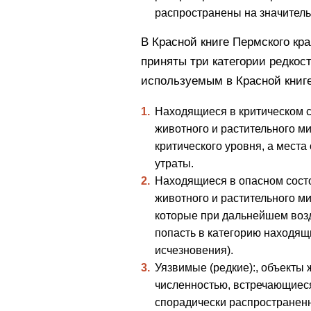
распространены на значитель
В Красной книге Пермского кр
приняты три категории редкос
используемым в Красной книг
Находящиеся в критическом с
животного и растительного ми
критического уровня, а места
утраты.
Находящиеся в опасном сост
животного и растительного м
которые при дальнейшем возд
попасть в категорию находящи
исчезновения).
Уязвимые (редкие):
, объекты 
численностью, встречающиеся
спорадически распространенн