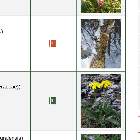
.)
eraceae))
uralensis)