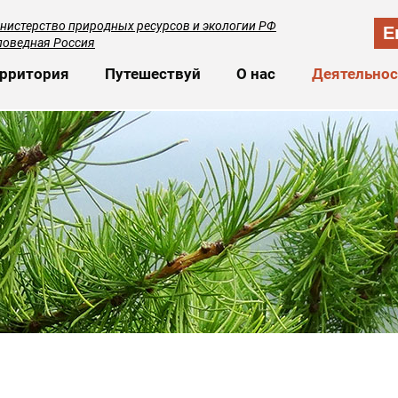
нистерство природных ресурсов и экологии РФ
E
поведная Россия
сновная навигация
рритория
Путешествуй
О нас
Деятельнос