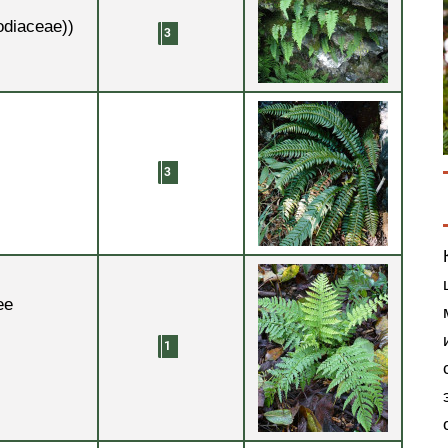
odiaceae))
ee