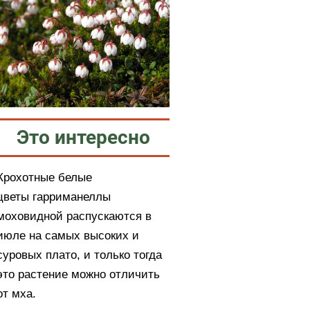
Это интересно
Крохотные белые
цветы гарриманеллы
моховидной распускаются в
июле на самых высоких и
суровых плато, и только тогда
это растение можно отличить
от мха.