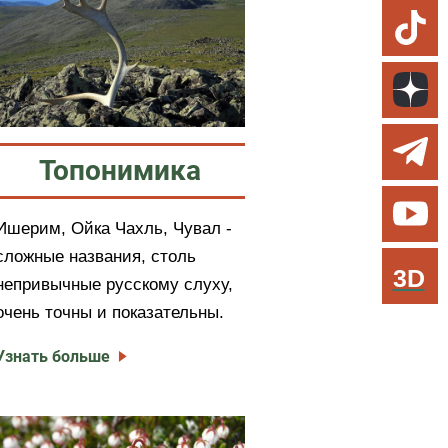
Топонимика
Ишерим, Ойка Чахль, Чувал -
сложные названия, столь
3D
непривычные русскому слуху,
очень точны и показательны.
Узнать больше