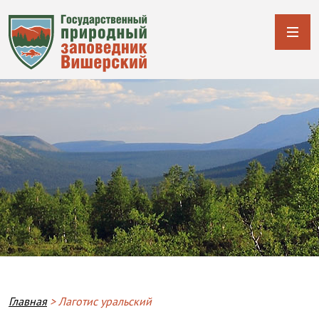
Строка навигации
Главная
Лаготис уральский