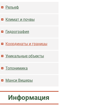
Основная навигация
Рельеф
Климат и почвы
Гидрография
Координаты и границы
Уникальные объекты
Топонимика
Манси Вишеры
Информация