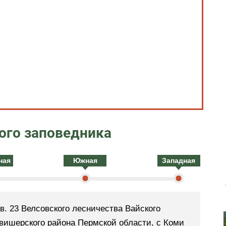
ого заповедника
ная
Южная
Западная
кв. 23 Велсовского лесничества Вайского
овишерского района Пермской области, с Коми