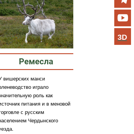
3D
Ремесла
У вишерских манси
оленеводство играло
значительную роль как
источник питания и в меновой
торговле с русским
населением Чердынского
уезда.