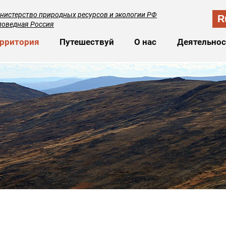
нистерство природных ресурсов и экологии РФ
R
поведная Россия
сновная навигация
рритория
Путешествуй
О нас
Деятельнос