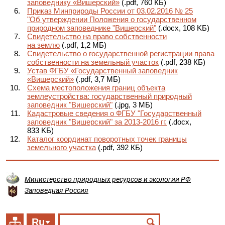
заповеднику «Вишерский»
(.pdf, 760 КБ)
Приказ Минприроды России от 03.02.2016 № 25
"Об утверждении Положения о государственном
природном заповеднике "Вишерский"
(.docx, 108 KБ)
Свидетельство на право собственности
на землю
(.pdf, 1,2 МБ)
Свидетельство о государственной регистрации права
собственности на земельный участок
(.pdf, 238 КБ)
Устав ФГБУ «Государственный заповедник
«Вишерский»
(.pdf, 3,7 МБ)
Схема местоположения границ объекта
землеустройства: государственный природный
заповедник "Вишерский"
(.jpg, 3 МБ)
Кадастровые сведения о ФГБУ "Государственный
заповедник "Вишерский" за 2013-2016 гг.
(.docx,
833 KБ)
Каталог координат поворотных точек границы
земельного участка
(.pdf, 392 КБ)
Министерство природных ресурсов и экологии РФ
Заповедная Россия
Ru