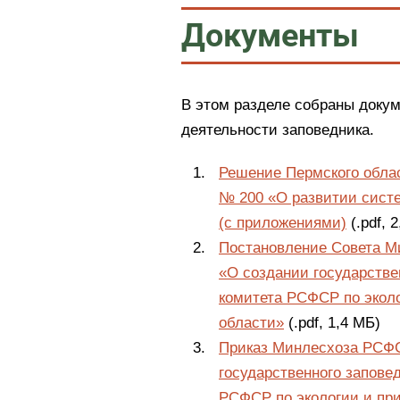
Документы
В этом разделе собраны докум
деятельности заповедника.
Решение Пермского облас
№ 200 «О развитии сист
(с приложениями)
(.pdf, 
Постановление Совета М
«О создании государстве
комитета РСФСР по экол
области»
(.pdf, 1,4 МБ)
Приказ Минлесхоза РСФС
государственного запове
РСФСР по экологии и пр