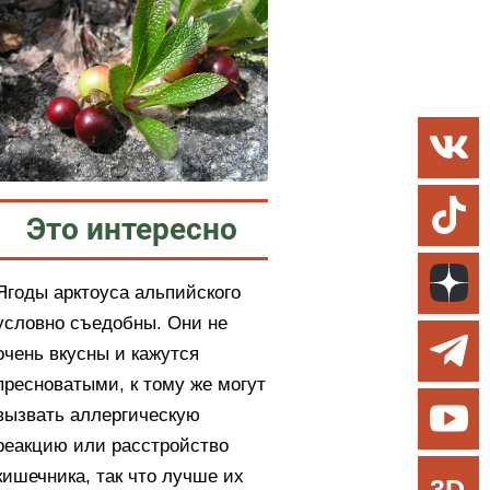
Это интересно
Ягоды арктоуса альпийского
условно съедобны. Они не
очень вкусны и кажутся
пресноватыми, к тому же могут
вызвать аллергическую
реакцию или расстройство
кишечника, так что лучше их
3D