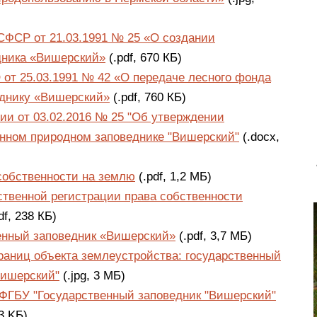
СФСР от 21.03.1991 № 25 «О создании
дника «Вишерский»
(.pdf, 670 КБ)
от 25.03.1991 № 42 «О передаче лесного фонда
еднику «Вишерский»
(.pdf, 760 КБ)
и от 03.02.2016 № 25 "Об утверждении
енном природном заповеднике "Вишерский"
(.docx,
собственности на землю
(.pdf, 1,2 МБ)
ственной регистрации права собственности
df, 238 КБ)
енный заповедник «Вишерский»
(.pdf, 3,7 МБ)
аниц объекта землеустройства: государственный
Вишерский"
(.jpg, 3 МБ)
 ФГБУ "Государственный заповедник "Вишерский"
3 KБ)