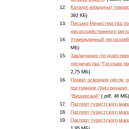
Каталог координат повор
392 КБ)
Письмо Министерства пр
лесохозяйственного регл
Утвержденный лесохозяй
MБ)
Заключение государствен
лесничества "Государст
2,75 MБ)
Проект освоения лесов, 
постоянное (бессрочное)
"Вишерский"
(.pdf, 46 MБ
Паспорт туристского мар
Паспорт туристского мар
Паспорт туристского мар
1,95 МБ)