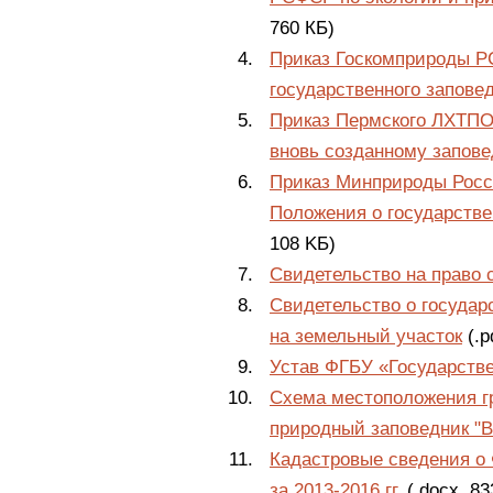
760 КБ)
Приказ Госкомприроды Р
государственного запове
Приказ Пермского ЛХТПО 
вновь созданному запов
Приказ Минприроды Росси
Положения о государств
108 KБ)
Свидетельство на право 
Свидетельство о государ
на земельный участок
(.p
Устав ФГБУ «Государств
Схема местоположения гр
природный заповедник "
Кадастровые сведения о
за 2013-2016 гг.
(.docx, 83