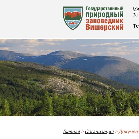
Ми
За
О
Те
Строка навигации
Главная
Организация
Докумен