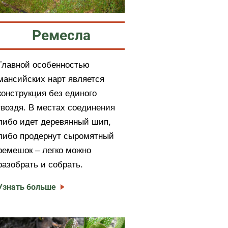
Ремесла
Главной особенностью
мансийских нарт является
конструкция без единого
гвоздя. В местах соединения
либо идет деревянный шип,
либо продернут сыромятный
ремешок – легко можно
разобрать и собрать.
Узнать больше