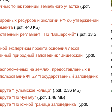
отных точек границы земельного участка
(.pdf,
иродных ресурсов и экологии РФ об утверждении
амента
(.pdf, 440 КБ)
ственный регламент ГПЗ "Вишерский"
(.pdf, 13,5
ной экспертизы проекта освоения лесов
венный природный заповедник "Вишерский"
(.pdf,
расположенных на землях, предоставленных в
 пользование ФГБУ "Государственный заповедник
)
шрута "Тулымское кольцо"
(.pdf, 2,36 МБ)
шрута "По Чувалу"
(.pdf, 1,48 МБ)
шрута "По южной границе заповедника"
(.pdf,