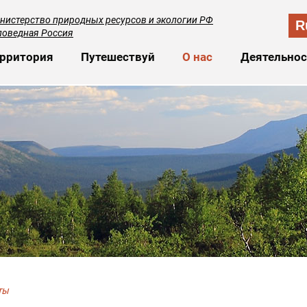
нистерство природных ресурсов и экологии РФ
R
поведная Россия
сновная навигация
рритория
Путешествуй
О нас
Деятельнос
ты