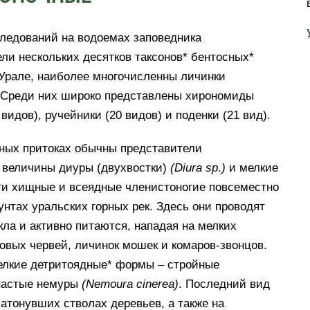
следований на водоемах заповедника
ли нескольких десятков таксонов* бентосных*
 Урале, наиболее многочисленны личинки
 Среди них широко представлены хирономиды
 видов), ручейники (20 видов) и поденки (21 вид).
рных притоках обычны представители
й величины диуры (двухвостки)
(
Diura
sp
.
)
и мелкие
и хищные и всеядные членистоногие повсеместно
унтах уральских горных рек. Здесь они проводят
ла и активно питаются, нападая на мелких
овых червей, личинок мошек и комаров-звонцов.
елкие детритоядные* формы – стройные
настые немуры
(
Nemoura
cinerea
)
. Последний вид
затонувших стволах деревьев, а также на