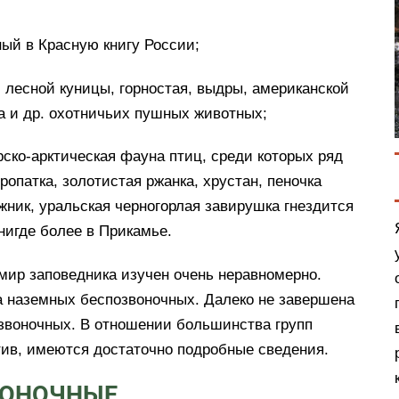
ный в Красную книгу России;
, лесной куницы, горностая, выдры, американской
ра и др. охотничьих пушных животных;
рско-арктическая фауна птиц, среди которых ряд
ропатка, золотистая ржанка, хрустан, пеночка
жник, уральская черногорлая завирушка гнездится
нигде более в Прикамье.
мир заповедника изучен очень неравномерно.
а наземных беспозвоночных. Далеко не завершена
звоночных. В отношении большинства групп
тив, имеются достаточно подробные сведения.
ВОНОЧНЫЕ