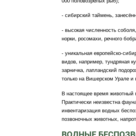
000 половозрелых рыб);
- сибирский таймень, занесён
- высокая численность соболя
норки, росомахи, речного боб
- уникальная европейско-сиби
видов, например, тундряная ку
зарничка, лапландский подоро
только на Вишерском Урале и 
В настоящее время животный 
Практически неизвестна фаун
инвентаризация водных беспо
позвоночных животных, напро
ВОДНЫЕ БЕСПОЗ