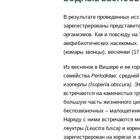
В результате проведенных ис
зарегистрированы представите
организмов. Как и повсюду на
амфибиотических насекомых.
(комары звонцы), веснянки (17
Из веснянок в Вишере и ее го
семейства
Perlodidae
: средне
изоперлы
(
Isoperla
obscura
).
Эт
встречаются на каменистых гр
большую часть жизненного цик
беспозвоночных – малощетинк
Наряду с ними встречаются м
леуктры
(
Leuctra
fusca
)
и коре
зарегистрирован на корягах и 