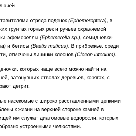
ключей.
тавителями отряда поденок
(
Ephemeroptera
)
, в
их грунтах горных рек и ручьев охраняемой
очки-эфемереллы
(
Ephemerella
sp
.
)
, семидневки-
ea
)
и бетисы
(
Baetis
muticus
)
. В прибрежье, среди
сти, отмечены личинки клеонов
(
Cloeon
luteolum
)
.
ночки, которых чаще всего можно найти на
ей, затонувших стволах деревьев, корягах, с
рают детрит.
ные насекомые с широко расставленными цепкими
лены к жизни на верхней стороне камней в
Пищей им служат диатомовые водоросли, которых
еобразно устроенными челюстями.