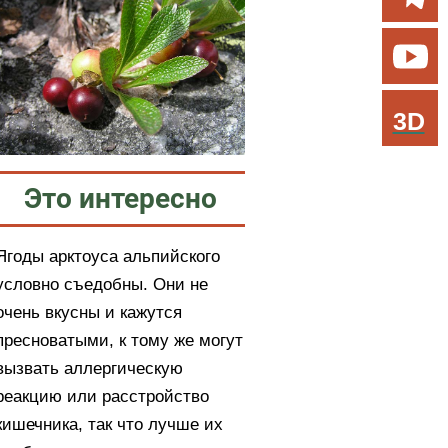
3D
Это интересно
Ягоды арктоуса альпийского
условно съедобны. Они не
очень вкусны и кажутся
пресноватыми, к тому же могут
вызвать аллергическую
реакцию или расстройство
кишечника, так что лучше их