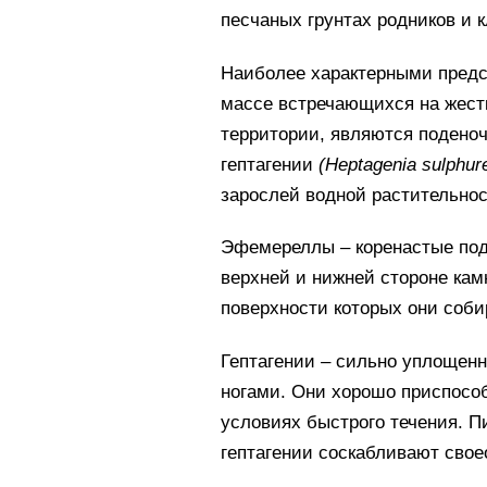
песчаных грунтах родников и 
Наиболее характерными предс
массе встречающихся на жестк
территории, являются поден
гептагении
(
Heptagenia
sulphur
зарослей водной растительно
Эфемереллы – коренастые поде
верхней и нижней стороне камн
поверхности которых они соби
Гептагении – сильно уплощен
ногами. Они хорошо приспособ
условиях быстрого течения. 
гептагении соскабливают сво