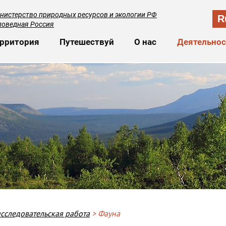
нистерство природных ресурсов и экологии РФ
R
поведная Россия
сновная навигация
рритория
Путешествуй
О нас
Деятельнос
сследовательская работа
Фауна