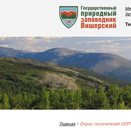
Ми
За
О
Те
Строка навигации
Главная
Опрос посетителей ООП