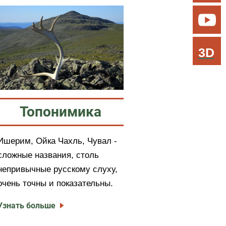
3D
Топонимика
Ишерим, Ойка Чахль, Чувал -
сложные названия, столь
непривычные русскому слуху,
очень точны и показательны.
Узнать больше