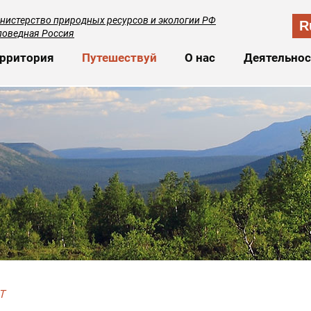
нистерство природных ресурсов и экологии РФ
R
поведная Россия
сновная навигация
рритория
Путешествуй
О нас
Деятельнос
Т