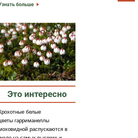
Узнать больше
Это интересно
Крохотные белые
цветы гарриманеллы
моховидной распускаются в
июле на самых высоких и