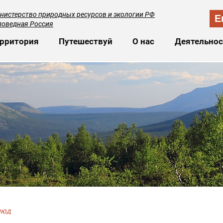
нистерство природных ресурсов и экологии РФ
E
поведная Россия
сновная навигация
рритория
Путешествуй
О нас
Деятельнос
люд