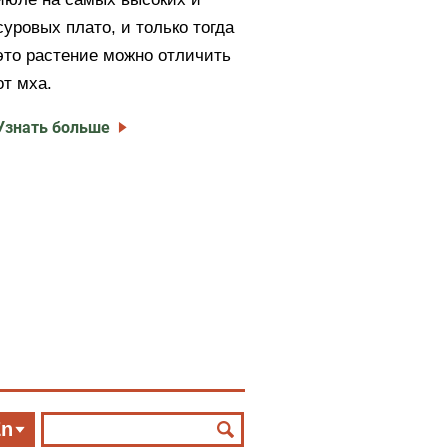
суровых плато, и только тогда
это растение можно отличить
от мха.
Узнать больше
En