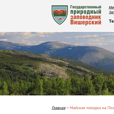
Ми
За
О
Те
Breadcrumb
Главная
Майская поездка на По