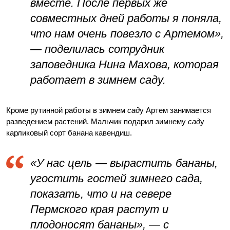
вместе. После первых же
совместных дней работы я поняла,
что нам очень повезло с Артемом»,
— поделилась сотрудник
заповедника Нина Махова, которая
работает в зимнем
сад
у.
Кроме рутинной работы в зимнем
сад
у Артем занимается
разведением растений. Мальчик подарил зимнему
сад
у
карликовый сорт банана кавендиш.
«У нас цель — вырастить бананы,
угостить гостей зимнего
сад
а,
показать, что и на севере
Пермского края растут и
плодоносят бананы», — с