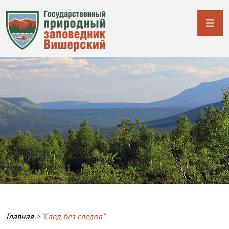
Breadcrumb
Главная
"След без следов"