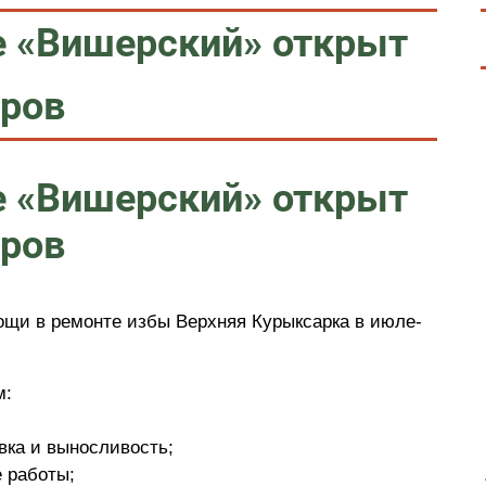
е «Вишерский» открыт
еров
е «Вишерский» открыт
еров
щи в ремонте избы Верхняя Курыксарка в июле-
м:
вка и выносливость;
 работы;