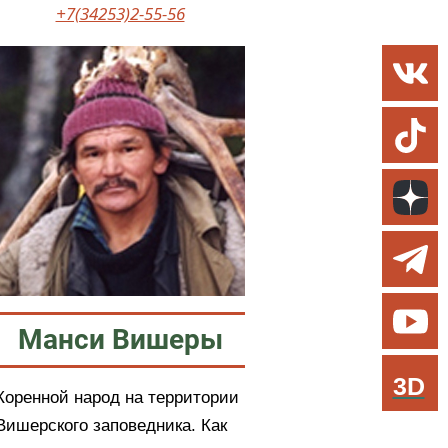
+7(34253)2-55-56
Манси Вишеры
3D
Коренной народ на территории
Вишерского заповедника. Как