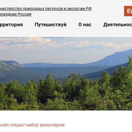
нистерство природных ресурсов и экологии РФ
E
поведная Россия
сновная навигация
рритория
Путешествуй
О нас
Деятельнос
ий» открыт набор волонтеров