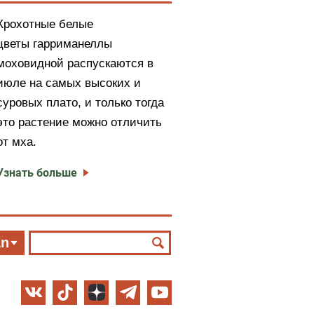
Крохотные белые
цветы гарриманеллы
моховидной распускаются в
июле на самых высоких и
суровых плато, и только тогда
это растение можно отличить
от мха.
Узнать больше
En