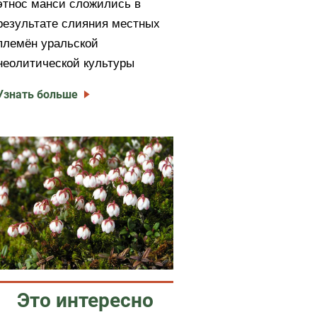
этнос манси сложились в
результате слияния местных
племён уральской
неолитической культуры
Узнать больше
Это интересно