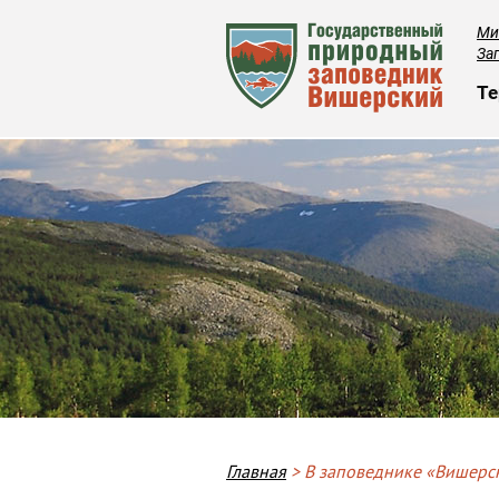
Ми
За
О
Те
Breadcrumb
Главная
В заповеднике «Вишерск