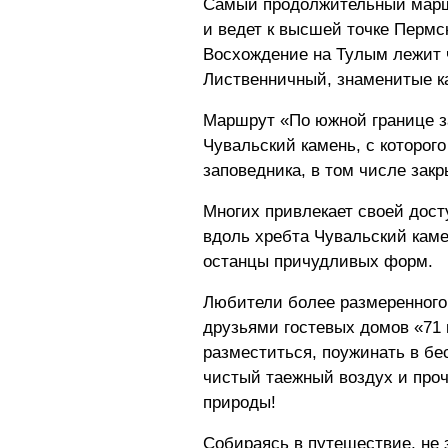
Самый продолжительный маршр
и ведет к высшей точке Пермск
Восхождение на Тулым лежит 
Лиственничный, знаменитые ка
Маршрут «По южной границе з
Чувальский камень, с которог
заповедника, в том числе зак
Многих привлекает своей дос
вдоль хребта Чувальский каме
останцы причудливых форм.
Любители более размеренного
друзьями гостевых домов «71 
разместиться, поужинать в бес
чистый таежный воздух и про
природы!
Собираясь в путешествие, не 