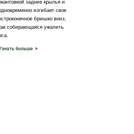
окантовкой задние крылья и
одновременно изгибает свое
остроконечное брюшко вниз,
как собирающаяся ужалить
оса.
Узнать больше