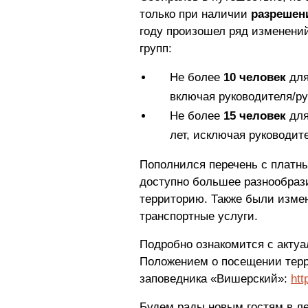
только при наличии
разрешен
году произошел ряд изменений
групп:
Не более
10 человек
для
включая руководителя/ру
Не более
15 человек
для
лет, исключая руководит
Пополнился перечень с платн
доступно большее разнообрази
территорию. Также были изме
транспортные услуги.
Подробно ознакомится с актуа
Положением о посещении тер
заповедника «Вишерский»:
htt
Будем рады новым гостям в ле