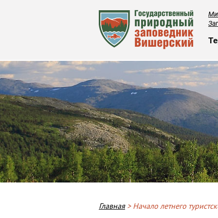
Ми
За
О
Те
Breadcrumb
Главная
Начало летнего туристск