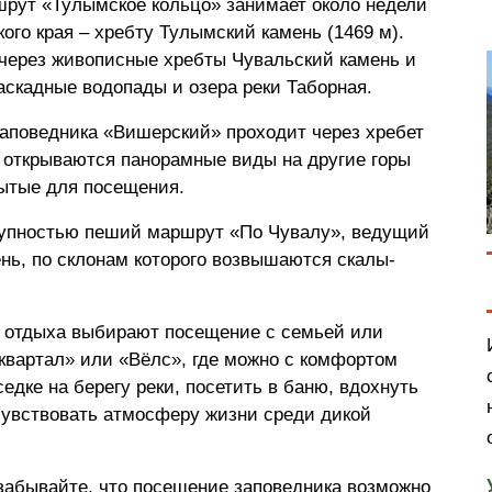
ут «Тулымское кольцо» занимает около недели
ого края – хребту Тулымский камень (1469 м).
через живописные хребты Чувальский камень и
скадные водопады и озера реки Таборная.
аповедника «Вишерский» проходит через хребет
о открываются панорамные виды на другие горы
рытые для посещения.
тупностью пеший маршрут «По Чувалу», ведущий
нь, по склонам которого возвышаются скалы-
 отдыха выбирают посещение с семьей или
квартал» или «Вёлс», где можно с комфортом
едке на берегу реки, посетить в баню, вдохнуть
чувствовать атмосферу жизни среди дикой
забывайте, что посещение заповедника возможно