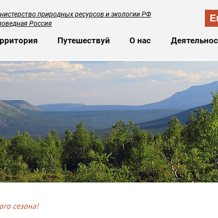
нистерство природных ресурсов и экологии РФ
E
поведная Россия
сновная навигация
рритория
Путешествуй
О нас
Деятельнос
ого сезона!