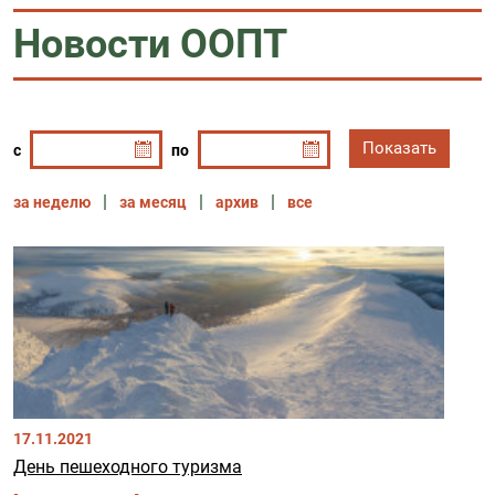
Новости ООПТ
с
по
за неделю
за месяц
архив
все
17.11.2021
День пешеходного туризма