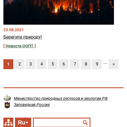
23.08.2021
Берегите природу!
Новости ООПТ
Нумерация страниц
…
Текущая страница
Страница
Страница
Страница
Страница
Страница
Страница
Страница
Страница
Следую
1
2
3
4
5
6
7
8
9
>
Министерство природных ресурсов и экологии РФ
Заповедная Россия
Ru