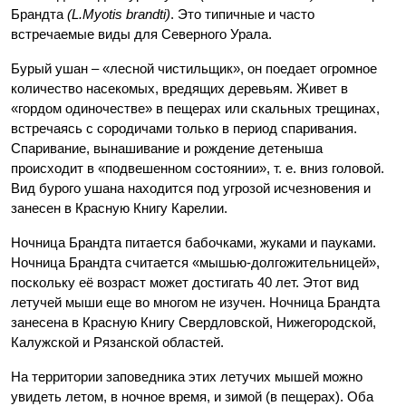
Брандта
(L.Myotis brandti)
. Это типичные и часто
встречаемые виды для Северного Урала.
Бурый ушан – «лесной чистильщик», он поедает огромное
количество насекомых, вредящих деревьям. Живет в
«гордом одиночестве» в пещерах или скальных трещинах,
встречаясь с сородичами только в период спаривания.
Спаривание, вынашивание и рождение детеныша
происходит в «подвешенном состоянии», т. е. вниз головой.
Вид бурого ушана находится под угрозой исчезновения и
занесен в Красную Книгу Карелии.
Ночница Брандта питается бабочками, жуками и пауками.
Ночница Брандта считается «мышью-долгожительницей»,
поскольку её возраст может достигать 40 лет. Этот вид
летучей мыши еще во многом не изучен. Ночница Брандта
занесена в Красную Книгу Свердловской, Нижегородской,
Калужской и Рязанской областей.
На территории заповедника этих летучих мышей можно
увидеть летом, в ночное время, и зимой (в пещерах). Оба