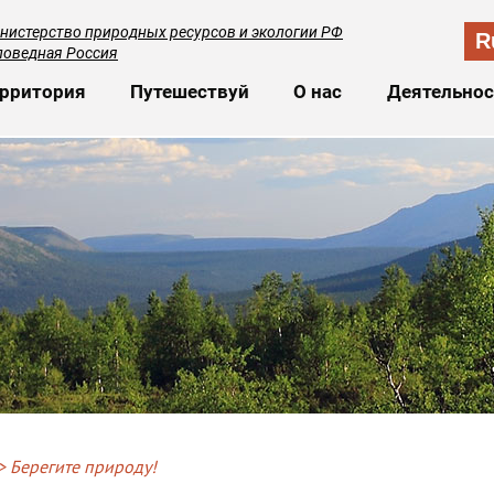
нистерство природных ресурсов и экологии РФ
R
поведная Россия
сновная навигация
рритория
Путешествуй
О нас
Деятельнос
Берегите природу!