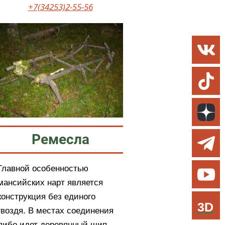
+7(34253)2-55-56
Ремесла
Главной особенностью
мансийских нарт является
конструкция без единого
3D
гвоздя. В местах соединения
либо идет деревянный шип,