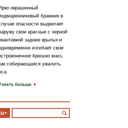
Ярко окрашенный
подмаренниковый бражник в
случае опасности выдвигает
наружу свои красные с черной
окантовкой задние крылья и
одновременно изгибает свое
остроконечное брюшко вниз,
как собирающаяся ужалить
оса.
Узнать больше
Ru