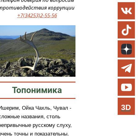
противодействия коррупции
+7(34253)2-55-56
Топонимика
3D
Ишерим, Ойка Чахль, Чувал -
сложные названия, столь
непривычные русскому слуху,
очень точны и показательны.