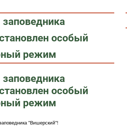
и заповедника
установлен особый
рный режим
и заповедника
установлен особый
рный режим
заповедника "Вишерский"!