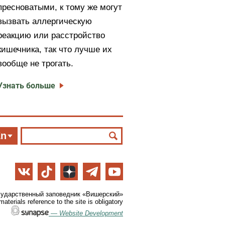
пресноватыми, к тому же могут
вызвать аллергическую
реакцию или расстройство
кишечника, так что лучше их
вообще не трогать.
Узнать больше
En
сударственный заповедник «Вишерский»
aterials reference to the site is obligatory
—
Website Development