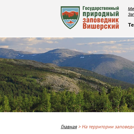
Ми
За
О
Те
Breadcrumb
Главная
На территории заповедн