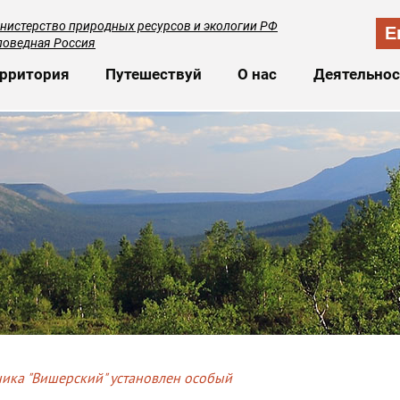
нистерство природных ресурсов и экологии РФ
E
поведная Россия
сновная навигация
рритория
Путешествуй
О нас
Деятельнос
ика "Вишерский" установлен особый