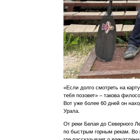
«Если долго смотреть на карту
тебя позовет» – такова филос
Вот уже более 60 дней он нах
Урала.
От реки Белая до Северного Л
по быстрым горным рекам. Во 
где рассказывает о впечатлен