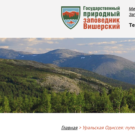
Ми
За
О
Те
Breadcrumb
Главная
Уральская Одиссея: пут