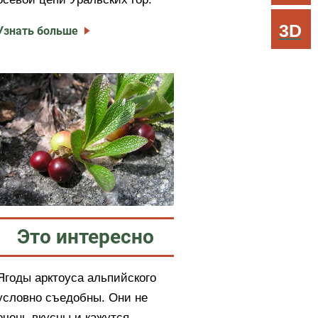
3D
Узнать больше
Это интересно
Ягоды арктоуса альпийского
условно съедобны. Они не
очень вкусны и кажутся