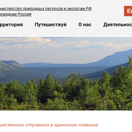
нистерство природных ресурсов и экологии РФ
E
поведная Россия
сновная навигация
рритория
Путешествуй
О нас
Деятельнос
ешественник отправился в одиночное плавание