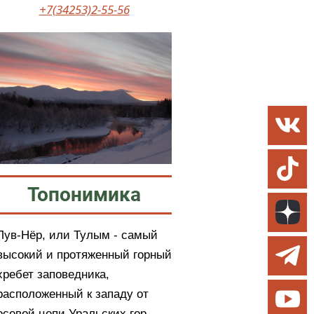
+7(34253)2-55-56
Топонимика
Лув-Нёр, или Тулым - самый
высокий и протяженный горный
хребет заповедника,
расположенный к западу от
осевой цепи Уральских гор.