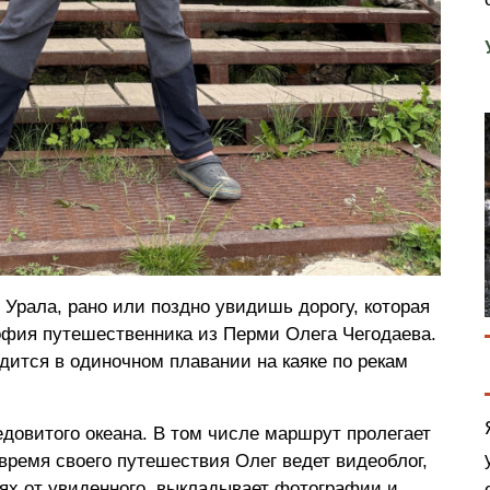
 Урала, рано или поздно увидишь дорогу, которая
офия путешественника из Перми Олега Чегодаева.
одится в одиночном плавании на каяке по рекам
едовитого океана. В том числе маршрут пролегает
время своего путешествия Олег ведет видеоблог,
иях от увиденного, выкладывает фотографии и