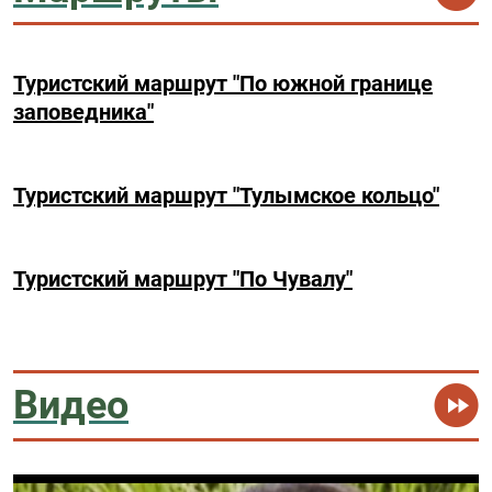
Туристский маршрут "По южной границе
заповедника"
Туристский маршрут "Тулымское кольцо"
Туристский маршрут "По Чувалу"
Видео