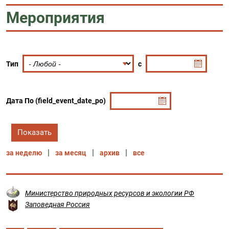
Мероприятия
Тип
с
Дата По (field_event_date_po)
за неделю
за месяц
архив
все
Министерство природных ресурсов и экологии РФ
Заповедная Россия