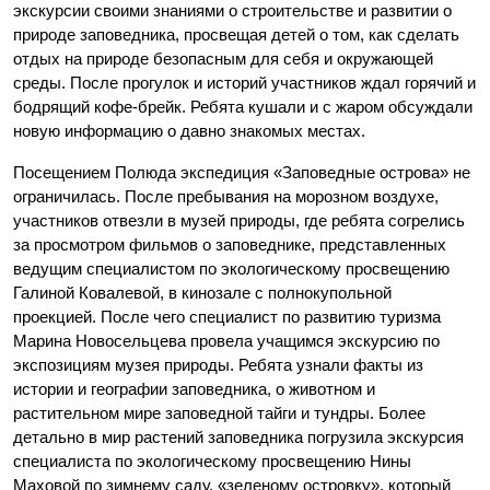
экскурсии своими знаниями о строительстве и развитии о
природе заповедника, просвещая детей о том, как сделать
отдых на природе безопасным для себя и окружающей
среды. После прогулок и историй участников ждал горячий и
бодрящий кофе-брейк. Ребята кушали и с жаром обсуждали
новую информацию о давно знакомых местах.
Посещением Полюда экспедиция «Заповедные острова» не
ограничилась. После пребывания на морозном воздухе,
участников отвезли в музей природы, где ребята согрелись
за просмотром фильмов о заповеднике, представленных
ведущим специалистом по экологическому просвещению
Галиной Ковалевой, в кинозале с полнокупольной
проекцией. После чего специалист по развитию туризма
Марина Новосельцева провела учащимся экскурсию по
экспозициям музея природы. Ребята узнали факты из
истории и географии заповедника, о животном и
растительном мире заповедной тайги и тундры. Более
детально в мир растений заповедника погрузила экскурсия
специалиста по экологическому просвещению Нины
Маховой по зимнему саду, «зеленому островку», который