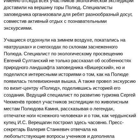
Именно отсюда всех участников экологической экспедиции
доставили на вершину горы Полюд. Специалисты
заповедника организовали для ребят разнообразный досуг,
совместив активный отдых с познавательными
экскурсиями.
Учащиеся отдохнули на зимнем воздухе, покатались на
«ватрушках» и снегоходах по склонам заснеженного
Полюда. Специалист по экологическому просвещению
Евгений Султанский не только рассказал об особенностях
природного ландшафта заповедника «Вишерский», но и
поделился интересными историями о том, как на Полюде
появилась телевизионная вышка. А также провел экскурсию
по визит-центру «Полюд», поделившись историей его
создания. Ведущий специалист по развитию туризма Сергей
Чекменёв провел участников экспедиции по живописным
местам Полюдова Камня, рассказывая о легендах,
отпечатке ноги «снежного человека» и о том, как чердынский
купец И.С. Верещагин построил здесь часовню. Пресс-
секретарь Валерия Станкевич отвечала на
любопытствующие вопросы учеников и дополняла