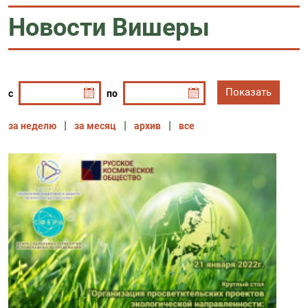
Новости Вишеры
с
по
за неделю
за месяц
архив
все