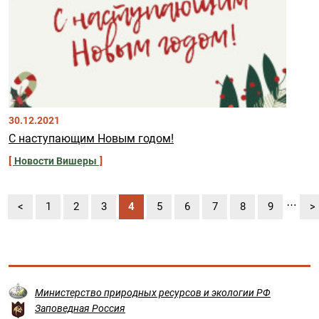
30.12.2021
С наступающим Новым годом!
Новости Вишеры
Нумерация страниц
…
Предыдущая страница
Страница
Страница
Страница
Текущая страница
Страница
Страница
Страница
Страница
Страница
С
<
1
2
3
4
5
6
7
8
9
>
Министерство природных ресурсов и экологии РФ
Заповедная Россия