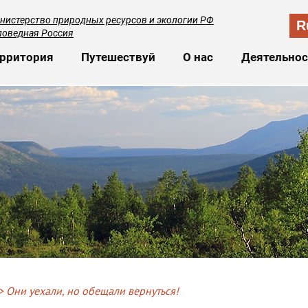
нистерство природных ресурсов и экологии РФ
R
поведная Россия
сновная навигация
рритория
Путешествуй
О нас
Деятельнос
Они уехали, но обещали вернуться!