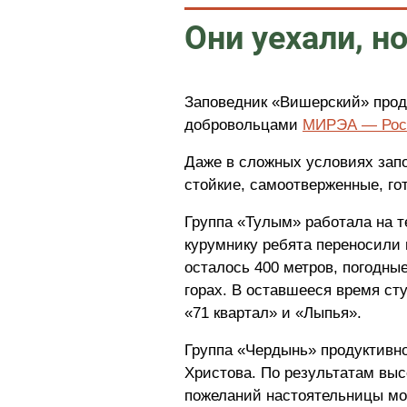
Они уехали, н
Заповедник «Вишерский» прод
добровольцами
МИРЭА — Росс
Даже в сложных условиях запо
стойкие, самоотверженные, г
Группа «Тулым» работала на т
курумнику ребята переносили 
осталось 400 метров, погодные
горах. В оставшееся время ст
«71 квартал» и «Лыпья».
Группа «Чердынь» продуктивно
Христова. По результатам выс
пожеланий настоятельницы м