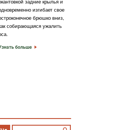
окантовкой задние крылья и
одновременно изгибает свое
остроконечное брюшко вниз,
как собирающаяся ужалить
оса.
Узнать больше
Ru