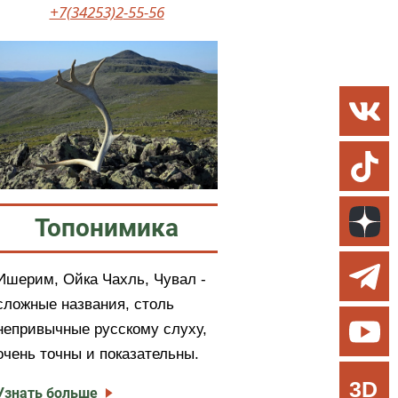
+7(34253)2-55-56
Топонимика
Ишерим, Ойка Чахль, Чувал -
сложные названия, столь
непривычные русскому слуху,
очень точны и показательны.
3D
Узнать больше