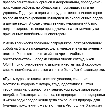
правоохранительных органов и добровольцы, проводились
поисковые работы, но обнаружить пропавших так и не
удалось. Год спустя один из государственных инспекторов
во время патрулирования наткнулся на схороненные седла
и другие вещи. В ходе следственных мероприятий было
подтверждено, что вещи принадлежат, на тот момент уже
признанным погибшими, инспекторам.
Имена трагически погибших сотрудников, пожертвовавших
собой на благо заповедного дела, увековечены на именных
плитах. Ровно как при стихийных чрезвычайных
обстоятельствах, нередки случаи гибели сотрудников
ООПТ при столкновении с дикими животными. В скорбном
списке погибших, значатся и те, кто был убит браконьерами.
«Пусть суровые климатические условия, скальная
местность кордона «Шугур», труднодоступность этой
территории напоминают о титаническом труде заповедных
людей, работающих «в полях», не щадящих своего здоровья
и жизни ради продолжения дела сохранения природы для
будущих поколений», – заявил глава Республики Хакассия