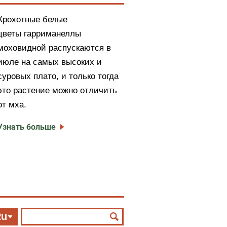
Крохотные белые
цветы гарриманеллы
моховидной распускаются в
июле на самых высоких и
суровых плато, и только тогда
это растение можно отличить
от мха.
Узнать больше
Ru