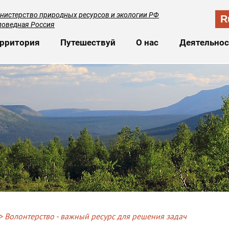
нистерство природных ресурсов и экологии РФ
R
поведная Россия
сновная навигация
рритория
Путешествуй
О нас
Деятельнос
Волонтерство - важный ресурс для решения задач