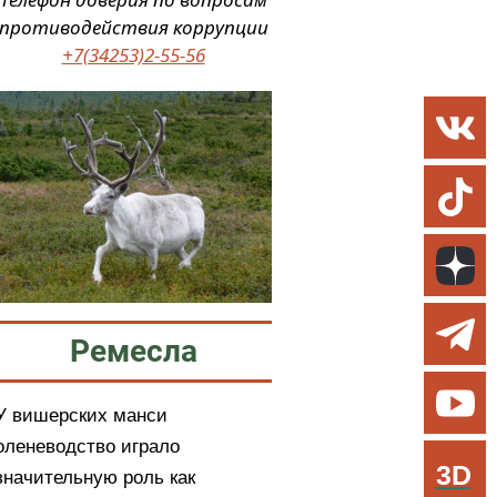
противодействия коррупции
+7(34253)2-55-56
Ремесла
У вишерских манси
оленеводство играло
3D
значительную роль как